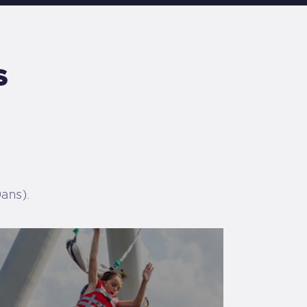
s
ans).