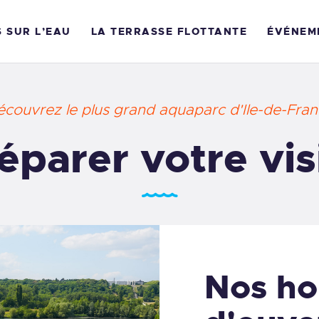
OTRE VISITE
S SUR L’EAU
LA TERRASSE FLOTTANTE
ÉVÉNEM
CTIVITÉS SUR L’EAU
VÉNEMENTS
couvrez le plus grand aquaparc d'Ile-de-Fra
A TERRASSE
éparer votre vis
LOTTANTE
GENDA
ARIFS
Nos ho
RÉSERVER