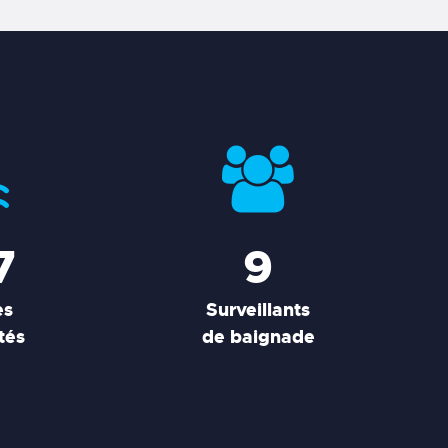
7
9
es
Surveillants
ités
de baignade