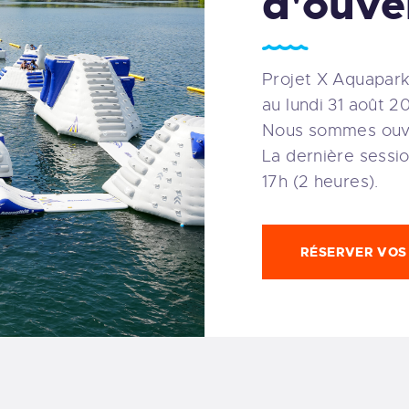
d'ouve
Projet X Aquapark
au lundi 31 août 2
Nous sommes ouver
La dernière sessio
17h (2 heures).
RÉSERVER VOS 