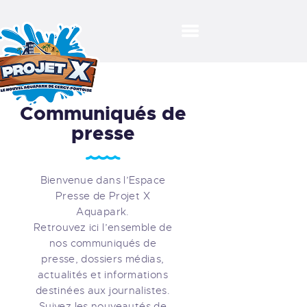
VOTRE VISITE
Communiqués de
ACTIVITÉS SUR L’EAU
presse
ÉVÉNEMENTS
LA TERRASSE
FLOTTANTE
Bienvenue dans l’Espace
AGENDA
Presse de Projet X
Aquapark.
TARIFS
Retrouvez ici l’ensemble de
nos communiqués de
RÉSERVER
presse, dossiers médias,
actualités et informations
destinées aux journalistes.
Suivez les nouveautés de