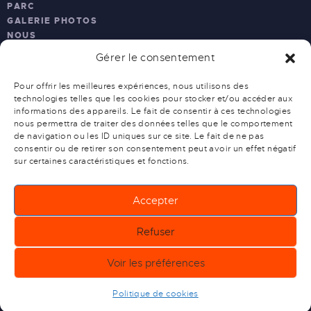
PARC
GALERIE PHOTOS
NOUS
RECRUTONS
Gérer le consentement
NOUS
CONTACTER
Pour offrir les meilleures expériences, nous utilisons des
PRESSE
technologies telles que les cookies pour stocker et/ou accéder aux
informations des appareils. Le fait de consentir à ces technologies
NOS
nous permettra de traiter des données telles que le comportement
de navigation ou les ID uniques sur ce site. Le fait de ne pas
PARTENAIRES
consentir ou de retirer son consentement peut avoir un effet négatif
sur certaines caractéristiques et fonctions.
BOAZ CONCEPT
AQUAGLIDE
Accepter
Refuser
PROJET X AQUAPARK ©
2026
Voir les préférences
Politique de cookies